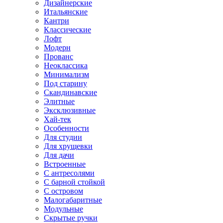
Дизайнерские
Итальянские
Кантри
Классические
Лофт
Модерн
Прованс
Неоклассика
Минимализм
Под старину
Скандинавские
Элитные
Эксклюзивные
Хай-тек
Особенности
Для студии
Для хрущевки
Для дачи
Встроенные
С антресолями
С барной стойкой
С островом
Малогабаритные
Модульные
Скрытые ручки