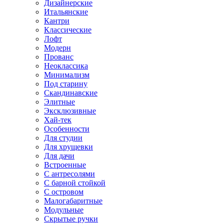
Дизайнерские
Итальянские
Кантри
Классические
Лофт
Модерн
Прованс
Неоклассика
Минимализм
Под старину
Скандинавские
Элитные
Эксклюзивные
Хай-тек
Особенности
Для студии
Для хрущевки
Для дачи
Встроенные
С антресолями
С барной стойкой
С островом
Малогабаритные
Модульные
Скрытые ручки