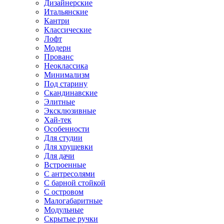
Дизайнерские
Итальянские
Кантри
Классические
Лофт
Модерн
Прованс
Неоклассика
Минимализм
Под старину
Скандинавские
Элитные
Эксклюзивные
Хай-тек
Особенности
Для студии
Для хрущевки
Для дачи
Встроенные
С антресолями
С барной стойкой
С островом
Малогабаритные
Модульные
Скрытые ручки