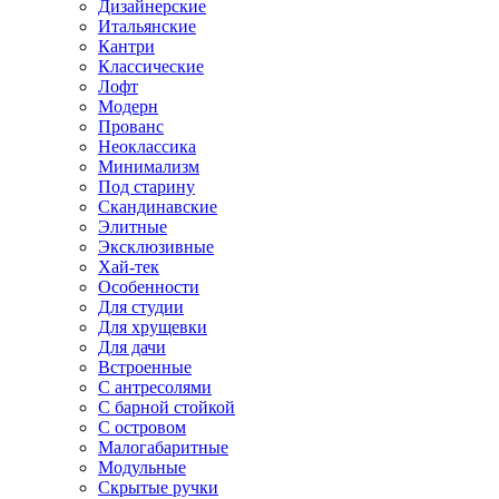
Дизайнерские
Итальянские
Кантри
Классические
Лофт
Модерн
Прованс
Неоклассика
Минимализм
Под старину
Скандинавские
Элитные
Эксклюзивные
Хай-тек
Особенности
Для студии
Для хрущевки
Для дачи
Встроенные
С антресолями
С барной стойкой
С островом
Малогабаритные
Модульные
Скрытые ручки