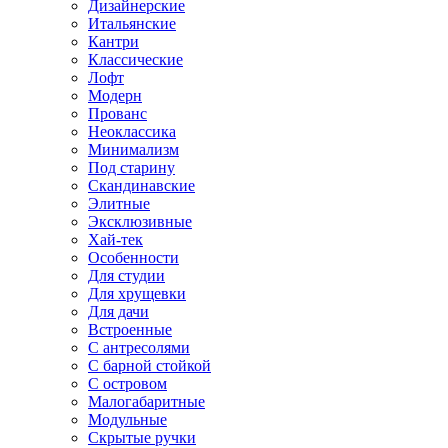
Дизайнерские
Итальянские
Кантри
Классические
Лофт
Модерн
Прованс
Неоклассика
Минимализм
Под старину
Скандинавские
Элитные
Эксклюзивные
Хай-тек
Особенности
Для студии
Для хрущевки
Для дачи
Встроенные
С антресолями
С барной стойкой
С островом
Малогабаритные
Модульные
Скрытые ручки