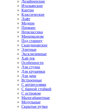
Дизайнерские
Итальянские
Кантри
Классические
Лофт
Модерн
Прованс
Неоклассика
Минимализм
Под старину
Скандинавские
Элитные
Эксклюзивные
Хай-тек
Особенности
Для студии
Для хрущевки
Для дачи
Встроенные
С антресолями
С барной стойкой
С островом
Малогабаритные
Модульные
Скрытые ручки