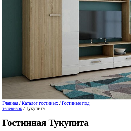
Главная
/
Каталог гостиных
/
Гостиные под
телевизор
/ Тукупита
Гостинная Тукупита