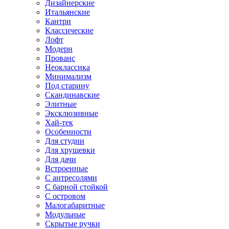
Дизайнерские
Итальянские
Кантри
Классические
Лофт
Модерн
Прованс
Неоклассика
Минимализм
Под старину
Скандинавские
Элитные
Эксклюзивные
Хай-тек
Особенности
Для студии
Для хрущевки
Для дачи
Встроенные
С антресолями
С барной стойкой
С островом
Малогабаритные
Модульные
Скрытые ручки