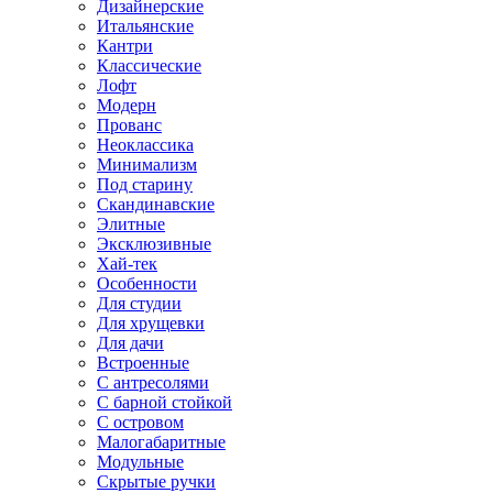
Дизайнерские
Итальянские
Кантри
Классические
Лофт
Модерн
Прованс
Неоклассика
Минимализм
Под старину
Скандинавские
Элитные
Эксклюзивные
Хай-тек
Особенности
Для студии
Для хрущевки
Для дачи
Встроенные
С антресолями
С барной стойкой
С островом
Малогабаритные
Модульные
Скрытые ручки