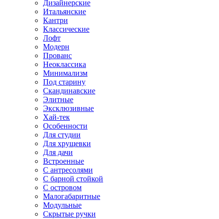
Дизайнерские
Итальянские
Кантри
Классические
Лофт
Модерн
Прованс
Неоклассика
Минимализм
Под старину
Скандинавские
Элитные
Эксклюзивные
Хай-тек
Особенности
Для студии
Для хрущевки
Для дачи
Встроенные
С антресолями
С барной стойкой
С островом
Малогабаритные
Модульные
Скрытые ручки