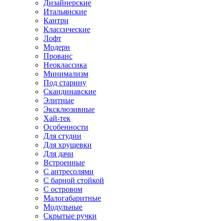
Дизайнерские
Итальянские
Кантри
Классические
Лофт
Модерн
Прованс
Неоклассика
Минимализм
Под старину
Скандинавские
Элитные
Эксклюзивные
Хай-тек
Особенности
Для студии
Для хрущевки
Для дачи
Встроенные
С антресолями
С барной стойкой
С островом
Малогабаритные
Модульные
Скрытые ручки