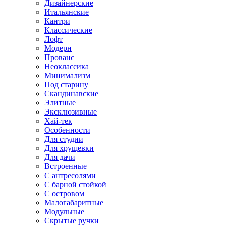
Дизайнерские
Итальянские
Кантри
Классические
Лофт
Модерн
Прованс
Неоклассика
Минимализм
Под старину
Скандинавские
Элитные
Эксклюзивные
Хай-тек
Особенности
Для студии
Для хрущевки
Для дачи
Встроенные
С антресолями
С барной стойкой
С островом
Малогабаритные
Модульные
Скрытые ручки