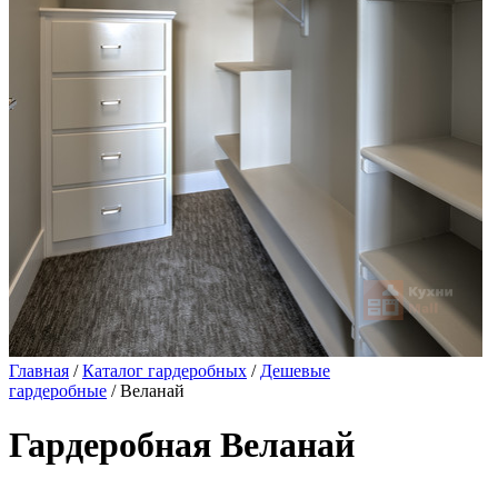
Главная
/
Каталог гардеробных
/
Дешевые
гардеробные
/ Веланай
Гардеробная Веланай