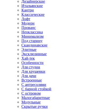
Дизайнерские
Итальянские
Кантри
Классические
Лофт
Модерн
Прованс
Неоклассика
Минимализм
Под старину
Скандинавские
Элитные
Эксклюзивные
Хай-тек
Особенности
Для студии
Для хрущевки
Для дачи
Встроенные
С антресолями
С барной стойкой
С островом
Малогабаритные
Модульные
Скрытые ручки