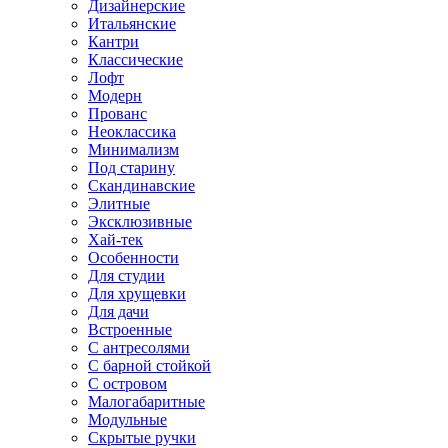
Дизайнерские
Итальянские
Кантри
Классические
Лофт
Модерн
Прованс
Неоклассика
Минимализм
Под старину
Скандинавские
Элитные
Эксклюзивные
Хай-тек
Особенности
Для студии
Для хрущевки
Для дачи
Встроенные
С антресолями
С барной стойкой
С островом
Малогабаритные
Модульные
Скрытые ручки