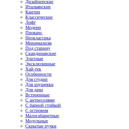
Дизайнерские
Итальянские
Кантри
Классические
Лофт
Модерн
Прованс
Неоклассика
Минимализм
Под старину
Скандинавские
Элитные
Эксклюзивные
Хай-тек
Особенности
Для студии
Для хрущевки
Для дачи
Встроенные
С антресолями
С барной стойкой
С островом
Малогабаритные
Модульные
Скрытые ручки