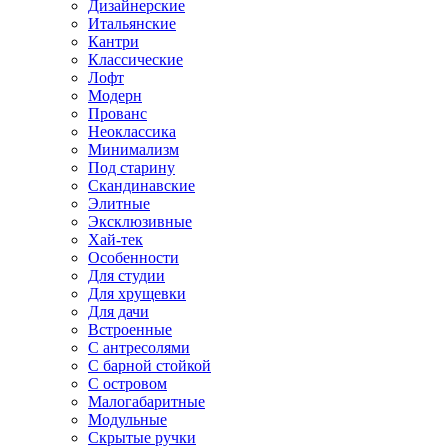
Дизайнерские
Итальянские
Кантри
Классические
Лофт
Модерн
Прованс
Неоклассика
Минимализм
Под старину
Скандинавские
Элитные
Эксклюзивные
Хай-тек
Особенности
Для студии
Для хрущевки
Для дачи
Встроенные
С антресолями
С барной стойкой
С островом
Малогабаритные
Модульные
Скрытые ручки