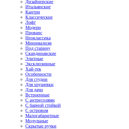
Дизайнерские
Итальянские
Кантри
Классические
Лофт
Модерн
Прованс
Неоклассика
Минимализм
Под старину
Скандинавские
Элитные
Эксклюзивные
Хай-тек
Особенности
Для студии
Для хрущевки
Для дачи
Встроенные
С антресолями
С барной стойкой
С островом
Малогабаритные
Модульные
Скрытые ручки