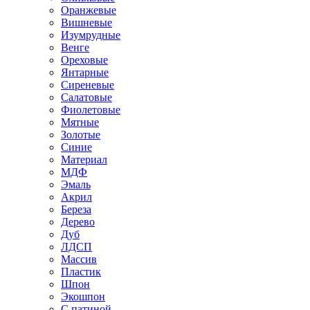
Оранжевые
Вишневые
Изумрудные
Венге
Ореховые
Янтарные
Сиреневые
Салатовые
Фиолетовые
Мятные
Золотые
Синие
Материал
МДФ
Эмаль
Акрил
Береза
Дерево
Дуб
ЛДСП
Массив
Пластик
Шпон
Экошпон
С патиной