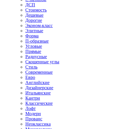
ДСП
Стоимость
Дешевые
Дорогие
Эконом-класс
Элитные
Форма
П-образные
Угловые
Прямые
Радиусные
Скошенные углы
Стиль
Современные
Евро
Английские
Дизайнерские
Итальянские
Кантри
Классические
Лофт
Модерн
Прованс
Неоклассика