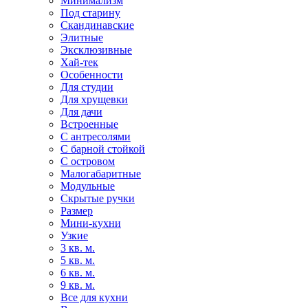
Минимализм
Под старину
Скандинавские
Элитные
Эксклюзивные
Хай-тек
Особенности
Для студии
Для хрущевки
Для дачи
Встроенные
С антресолями
С барной стойкой
С островом
Малогабаритные
Модульные
Скрытые ручки
Размер
Мини-кухни
Узкие
3 кв. м.
5 кв. м.
6 кв. м.
9 кв. м.
Все для кухни