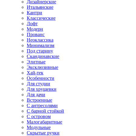
Дизайнерские
Итальянские
Кантри
Классические
Лофт
Модерн
Прованс
Неоклассика
Минимализм
Под старину
Скандинавские
Элитные
Эксклюзивные
Хай-тек
Особенности
Для студии
Для хрущевки
Для дачи
Встроенные
С антресолями
С барной стойкой
С островом
Малогабаритные
Модульные
Скрытые ручки