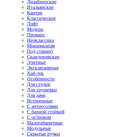
Дизайнерские
Итальянские
Кантри
Классические
Лофт
Модерн
Прованс
Неоклассика
Минимализм
Под старину
Скандинавские
Элитные
Эксклюзивные
Хай-тек
Особенности
Для студии
Для хрущевки
Для дачи
Встроенные
С антресолями
С барной стойкой
С островом
Малогабаритные
Модульные
Скрытые ручки