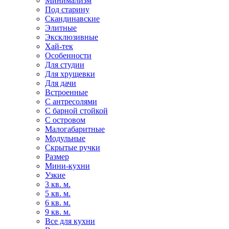
Минимализм
Под старину
Скандинавские
Элитные
Эксклюзивные
Хай-тек
Особенности
Для студии
Для хрущевки
Для дачи
Встроенные
С антресолями
С барной стойкой
С островом
Малогабаритные
Модульные
Скрытые ручки
Размер
Мини-кухни
Узкие
3 кв. м.
5 кв. м.
6 кв. м.
9 кв. м.
Все для кухни