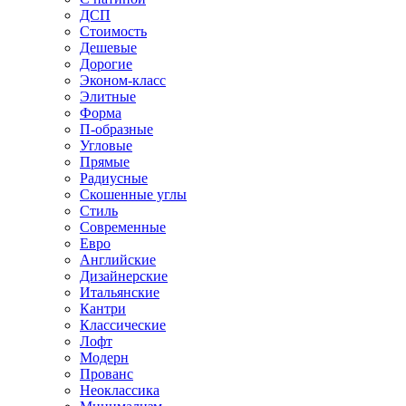
ДСП
Стоимость
Дешевые
Дорогие
Эконом-класс
Элитные
Форма
П-образные
Угловые
Прямые
Радиусные
Скошенные углы
Стиль
Современные
Евро
Английские
Дизайнерские
Итальянские
Кантри
Классические
Лофт
Модерн
Прованс
Неоклассика