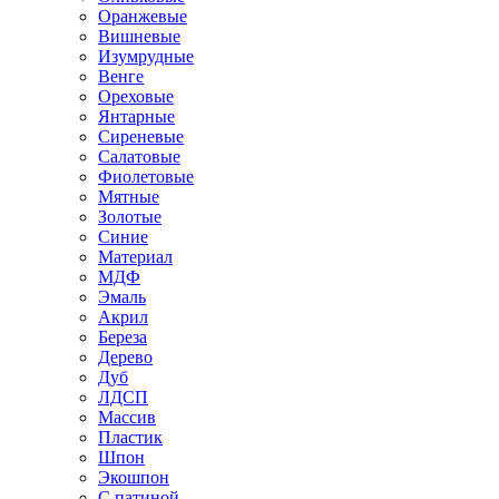
Оранжевые
Вишневые
Изумрудные
Венге
Ореховые
Янтарные
Сиреневые
Салатовые
Фиолетовые
Мятные
Золотые
Синие
Материал
МДФ
Эмаль
Акрил
Береза
Дерево
Дуб
ЛДСП
Массив
Пластик
Шпон
Экошпон
С патиной