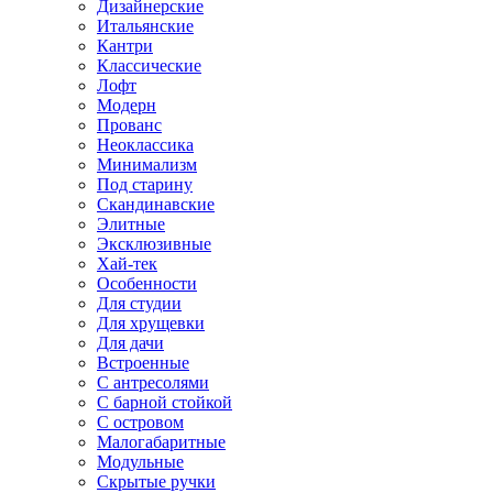
Дизайнерские
Итальянские
Кантри
Классические
Лофт
Модерн
Прованс
Неоклассика
Минимализм
Под старину
Скандинавские
Элитные
Эксклюзивные
Хай-тек
Особенности
Для студии
Для хрущевки
Для дачи
Встроенные
С антресолями
С барной стойкой
С островом
Малогабаритные
Модульные
Скрытые ручки