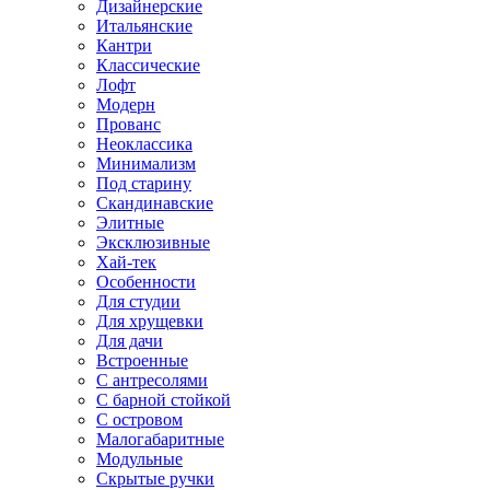
Дизайнерские
Итальянские
Кантри
Классические
Лофт
Модерн
Прованс
Неоклассика
Минимализм
Под старину
Скандинавские
Элитные
Эксклюзивные
Хай-тек
Особенности
Для студии
Для хрущевки
Для дачи
Встроенные
С антресолями
С барной стойкой
С островом
Малогабаритные
Модульные
Скрытые ручки