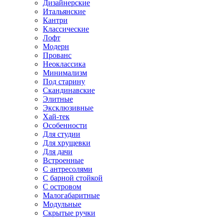
Дизайнерские
Итальянские
Кантри
Классические
Лофт
Модерн
Прованс
Неоклассика
Минимализм
Под старину
Скандинавские
Элитные
Эксклюзивные
Хай-тек
Особенности
Для студии
Для хрущевки
Для дачи
Встроенные
С антресолями
С барной стойкой
С островом
Малогабаритные
Модульные
Скрытые ручки