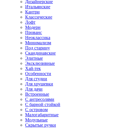
Дизайнерские
Итальянские
Кантри
Классические
Лофт
Модерн
Прованс
Неоклассика
Минимализм
Под старину
Скандинавские
Элитные
Эксклюзивные
Хай-тек
Особенности
Для студии
Для хрущевки
Для дачи
Встроенные
С антресолями
С барной стойкой
С островом
Малогабаритные
Модульные
Скрытые ручки