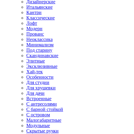
Дизайнерские
Итальянские
Кантри
Классические
Лофт
Модерн
Прованс
Неоклассика
Минимализм
Под старину
Скандинавские
Элитные
Эксклюзивные
Хай-тек
Особенности
Для студии
Для хрущевки
Для дачи
Встроенные
С антресолями
С барной стойкой
С островом
Малогабаритные
Модульные
Скрытые ручки