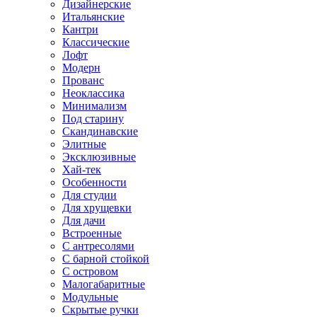
Дизайнерские
Итальянские
Кантри
Классические
Лофт
Модерн
Прованс
Неоклассика
Минимализм
Под старину
Скандинавские
Элитные
Эксклюзивные
Хай-тек
Особенности
Для студии
Для хрущевки
Для дачи
Встроенные
С антресолями
С барной стойкой
С островом
Малогабаритные
Модульные
Скрытые ручки