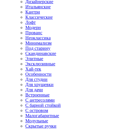
Дизайнерские
Итальянские
Кантри
Классические
Лофт
Модерн
Прованс
Неоклассика
Минимализм
Под старину
Скандинавские
Элитные
Эксклюзивные
Хай-тек
Особенности
Для студии
Для хрущевки
Для дачи
Встроенные
С антресолями
С барной стойкой
С островом
Малогабаритные
Модульные
Скрытые ручки