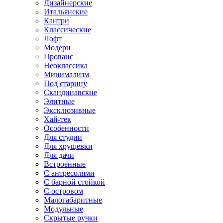
Дизайнерские
Итальянские
Кантри
Классические
Лофт
Модерн
Прованс
Неоклассика
Минимализм
Под старину
Скандинавские
Элитные
Эксклюзивные
Хай-тек
Особенности
Для студии
Для хрущевки
Для дачи
Встроенные
С антресолями
С барной стойкой
С островом
Малогабаритные
Модульные
Скрытые ручки