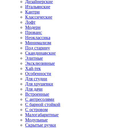
Дизайнерские
Итальянские
Кантри
Классические
Лофт
Модерн
Прованс
Неоклассика
Минимализм
Под старину
Скандинавские
Элитные
Эксклюзивные
Хай-тек
Особенности
Для студии
Для хрущевки
Для дачи
Встроенные
С антресолями
С барной стойкой
С островом
Малогабаритные
Модульные
Скрытые ручки