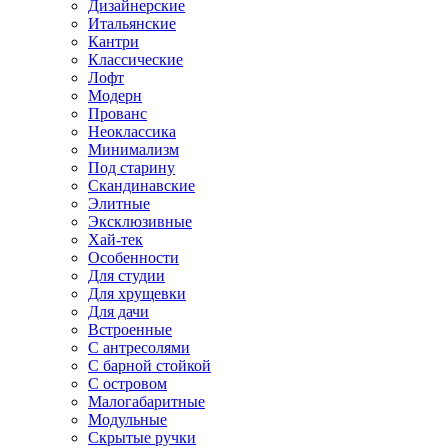
Дизайнерские
Итальянские
Кантри
Классические
Лофт
Модерн
Прованс
Неоклассика
Минимализм
Под старину
Скандинавские
Элитные
Эксклюзивные
Хай-тек
Особенности
Для студии
Для хрущевки
Для дачи
Встроенные
С антресолями
С барной стойкой
С островом
Малогабаритные
Модульные
Скрытые ручки