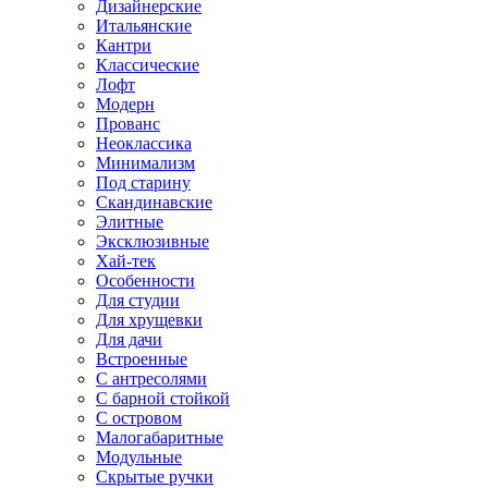
Дизайнерские
Итальянские
Кантри
Классические
Лофт
Модерн
Прованс
Неоклассика
Минимализм
Под старину
Скандинавские
Элитные
Эксклюзивные
Хай-тек
Особенности
Для студии
Для хрущевки
Для дачи
Встроенные
С антресолями
С барной стойкой
С островом
Малогабаритные
Модульные
Скрытые ручки