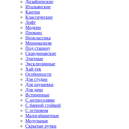
Дизайнерские
Итальянские
Кантри
Классические
Лофт
Модерн
Прованс
Неоклассика
Минимализм
Под старину
Скандинавские
Элитные
Эксклюзивные
Хай-тек
Особенности
Для студии
Для хрущевки
Для дачи
Встроенные
С антресолями
С барной стойкой
С островом
Малогабаритные
Модульные
Скрытые ручки