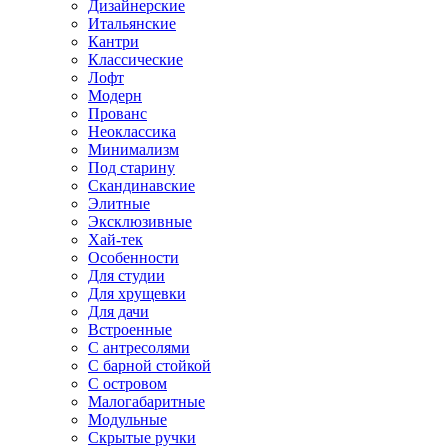
Дизайнерские
Итальянские
Кантри
Классические
Лофт
Модерн
Прованс
Неоклассика
Минимализм
Под старину
Скандинавские
Элитные
Эксклюзивные
Хай-тек
Особенности
Для студии
Для хрущевки
Для дачи
Встроенные
С антресолями
С барной стойкой
С островом
Малогабаритные
Модульные
Скрытые ручки