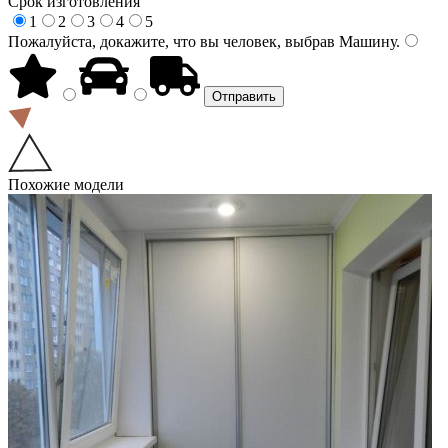
Срок изготовления
1
2
3
4
5
Пожалуйста, докажите, что вы человек, выбрав
Машину
.
Похожие модели