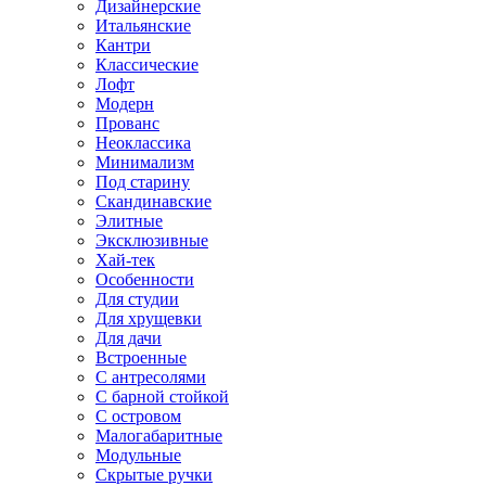
Дизайнерские
Итальянские
Кантри
Классические
Лофт
Модерн
Прованс
Неоклассика
Минимализм
Под старину
Скандинавские
Элитные
Эксклюзивные
Хай-тек
Особенности
Для студии
Для хрущевки
Для дачи
Встроенные
С антресолями
С барной стойкой
С островом
Малогабаритные
Модульные
Скрытые ручки