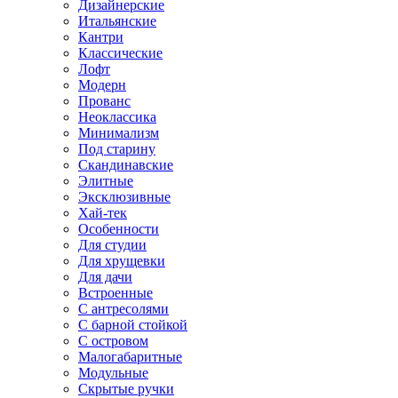
Дизайнерские
Итальянские
Кантри
Классические
Лофт
Модерн
Прованс
Неоклассика
Минимализм
Под старину
Скандинавские
Элитные
Эксклюзивные
Хай-тек
Особенности
Для студии
Для хрущевки
Для дачи
Встроенные
С антресолями
С барной стойкой
С островом
Малогабаритные
Модульные
Скрытые ручки