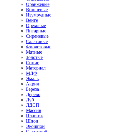
Оранжевые
Вишневые
Изумрудные
Венге
Ореховые
Янтарные
Сиреневые
Салатовые
Фиолетовые
Мятные
Золотые
Синие
Материал
МДФ
Эмаль
Акрил
Береза
Дерево
Дуб
ЛДСП
Массив
Пластик
Шпон
Экошпон
С патиной