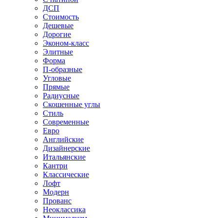
ДСП
Стоимость
Дешевые
Дорогие
Эконом-класс
Элитные
Форма
П-образные
Угловые
Прямые
Радиусные
Скошенные углы
Стиль
Современные
Евро
Английские
Дизайнерские
Итальянские
Кантри
Классические
Лофт
Модерн
Прованс
Неоклассика