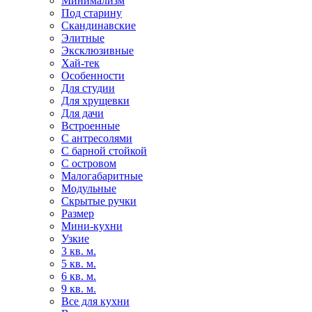
Минимализм
Под старину
Скандинавские
Элитные
Эксклюзивные
Хай-тек
Особенности
Для студии
Для хрущевки
Для дачи
Встроенные
С антресолями
С барной стойкой
С островом
Малогабаритные
Модульные
Скрытые ручки
Размер
Мини-кухни
Узкие
3 кв. м.
5 кв. м.
6 кв. м.
9 кв. м.
Все для кухни