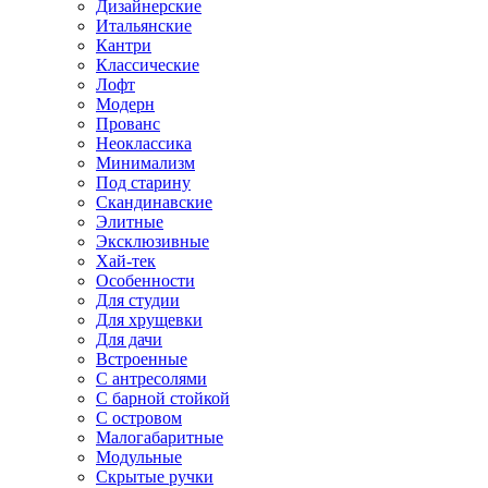
Дизайнерские
Итальянские
Кантри
Классические
Лофт
Модерн
Прованс
Неоклассика
Минимализм
Под старину
Скандинавские
Элитные
Эксклюзивные
Хай-тек
Особенности
Для студии
Для хрущевки
Для дачи
Встроенные
С антресолями
С барной стойкой
С островом
Малогабаритные
Модульные
Скрытые ручки