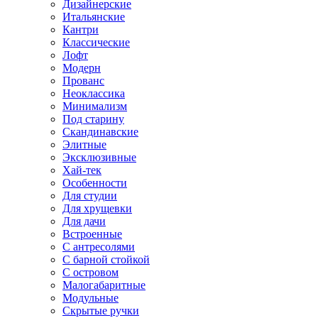
Дизайнерские
Итальянские
Кантри
Классические
Лофт
Модерн
Прованс
Неоклассика
Минимализм
Под старину
Скандинавские
Элитные
Эксклюзивные
Хай-тек
Особенности
Для студии
Для хрущевки
Для дачи
Встроенные
С антресолями
С барной стойкой
С островом
Малогабаритные
Модульные
Скрытые ручки