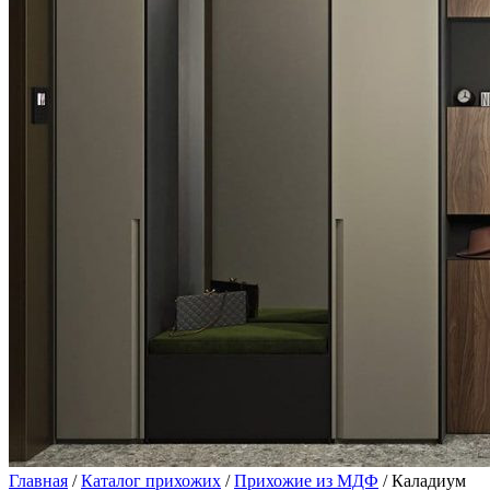
Главная
/
Каталог прихожих
/
Прихожие из МДФ
/ Каладиум