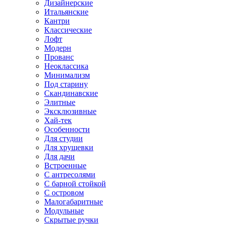
Дизайнерские
Итальянские
Кантри
Классические
Лофт
Модерн
Прованс
Неоклассика
Минимализм
Под старину
Скандинавские
Элитные
Эксклюзивные
Хай-тек
Особенности
Для студии
Для хрущевки
Для дачи
Встроенные
С антресолями
С барной стойкой
С островом
Малогабаритные
Модульные
Скрытые ручки