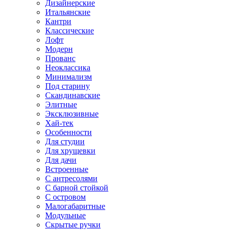
Дизайнерские
Итальянские
Кантри
Классические
Лофт
Модерн
Прованс
Неоклассика
Минимализм
Под старину
Скандинавские
Элитные
Эксклюзивные
Хай-тек
Особенности
Для студии
Для хрущевки
Для дачи
Встроенные
С антресолями
С барной стойкой
С островом
Малогабаритные
Модульные
Скрытые ручки