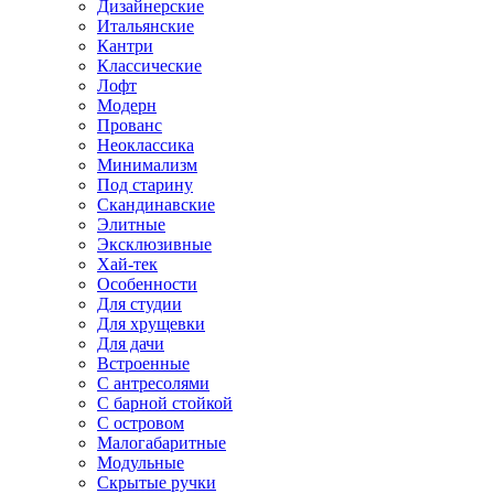
Дизайнерские
Итальянские
Кантри
Классические
Лофт
Модерн
Прованс
Неоклассика
Минимализм
Под старину
Скандинавские
Элитные
Эксклюзивные
Хай-тек
Особенности
Для студии
Для хрущевки
Для дачи
Встроенные
С антресолями
С барной стойкой
С островом
Малогабаритные
Модульные
Скрытые ручки