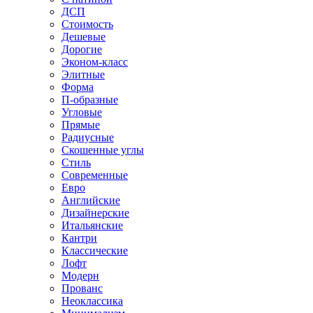
ДСП
Стоимость
Дешевые
Дорогие
Эконом-класс
Элитные
Форма
П-образные
Угловые
Прямые
Радиусные
Скошенные углы
Стиль
Современные
Евро
Английские
Дизайнерские
Итальянские
Кантри
Классические
Лофт
Модерн
Прованс
Неоклассика