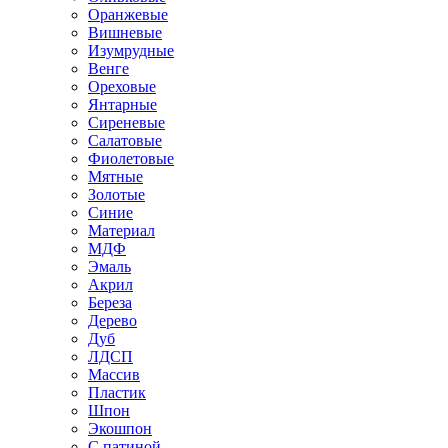
Оранжевые
Вишневые
Изумрудные
Венге
Ореховые
Янтарные
Сиреневые
Салатовые
Фиолетовые
Мятные
Золотые
Синие
Материал
МДФ
Эмаль
Акрил
Береза
Дерево
Дуб
ЛДСП
Массив
Пластик
Шпон
Экошпон
С патиной