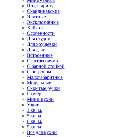
Минимализм
Под старину
Скандинавские
Элитные
Эксклюзивные
Хай-тек
Особенности
Для студии
Для хрущевки
Для дачи
Встроенные
С антресолями
С барной стойкой
С островом
Малогабаритные
Модульные
Скрытые ручки
Размер
Мини-кухни
Узкие
3 кв. м.
5 кв. м.
6 кв. м.
9 кв. м.
Все для кухни