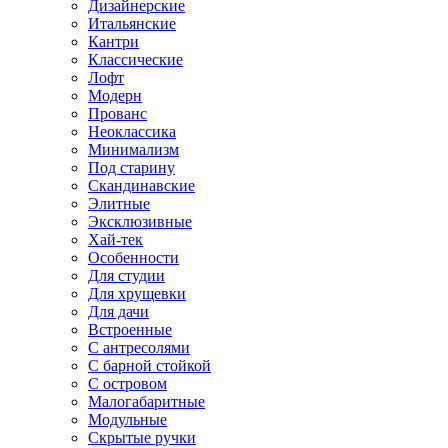
Дизайнерские
Итальянские
Кантри
Классические
Лофт
Модерн
Прованс
Неоклассика
Минимализм
Под старину
Скандинавские
Элитные
Эксклюзивные
Хай-тек
Особенности
Для студии
Для хрущевки
Для дачи
Встроенные
С антресолями
С барной стойкой
С островом
Малогабаритные
Модульные
Скрытые ручки