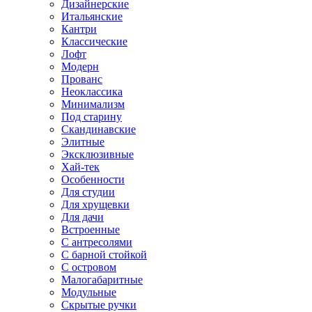
Дизайнерские
Итальянские
Кантри
Классические
Лофт
Модерн
Прованс
Неоклассика
Минимализм
Под старину
Скандинавские
Элитные
Эксклюзивные
Хай-тек
Особенности
Для студии
Для хрущевки
Для дачи
Встроенные
С антресолями
С барной стойкой
С островом
Малогабаритные
Модульные
Скрытые ручки