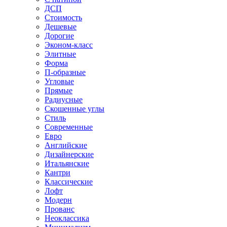
ДСП
Стоимость
Дешевые
Дорогие
Эконом-класс
Элитные
Форма
П-образные
Угловые
Прямые
Радиусные
Скошенные углы
Стиль
Современные
Евро
Английские
Дизайнерские
Итальянские
Кантри
Классические
Лофт
Модерн
Прованс
Неоклассика