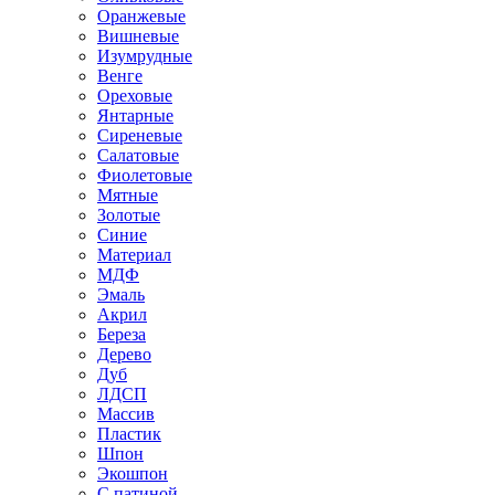
Оранжевые
Вишневые
Изумрудные
Венге
Ореховые
Янтарные
Сиреневые
Салатовые
Фиолетовые
Мятные
Золотые
Синие
Материал
МДФ
Эмаль
Акрил
Береза
Дерево
Дуб
ЛДСП
Массив
Пластик
Шпон
Экошпон
С патиной