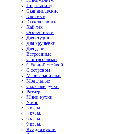
Минимализм
Под старину
Скандинавские
Элитные
Эксклюзивные
Хай-тек
Особенности
Для студии
Для хрущевки
Для дачи
Встроенные
С антресолями
С барной стойкой
С островом
Малогабаритные
Модульные
Скрытые ручки
Размер
Мини-кухни
Узкие
3 кв. м.
5 кв. м.
6 кв. м.
9 кв. м.
Все для кухни