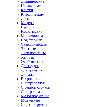
Дизайнерские
Итальянские
Кантри
Классические
Лофт
Модерн
Прованс
Неоклассика
Минимализм
Под старину
Скандинавские
Элитные
Эксклюзивные
Хай-тек
Особенности
Для студии
Для хрущевки
Для дачи
Встроенные
С антресолями
С барной стойкой
С островом
Малогабаритные
Модульные
Скрытые ручки