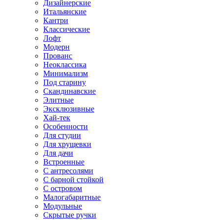
Дизайнерские
Итальянские
Кантри
Классические
Лофт
Модерн
Прованс
Неоклассика
Минимализм
Под старину
Скандинавские
Элитные
Эксклюзивные
Хай-тек
Особенности
Для студии
Для хрущевки
Для дачи
Встроенные
С антресолями
С барной стойкой
С островом
Малогабаритные
Модульные
Скрытые ручки