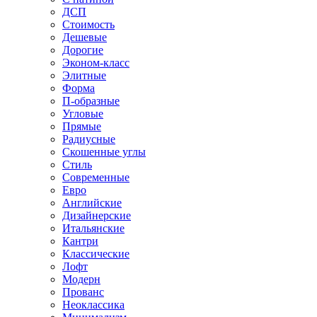
ДСП
Стоимость
Дешевые
Дорогие
Эконом-класс
Элитные
Форма
П-образные
Угловые
Прямые
Радиусные
Скошенные углы
Стиль
Современные
Евро
Английские
Дизайнерские
Итальянские
Кантри
Классические
Лофт
Модерн
Прованс
Неоклассика