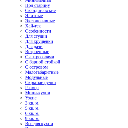
Минимализм
Под старину
Скандинавские
Элитные
Эксклюзивные
Хай-тек
Особенности
Для студии
Для хрущевки
Для дачи
Встроенные
С антресолями
С барной стойкой
С островом
Малогабаритные
Модульные
Скрытые ручки
Размер
Мини-кухни
Узкие
3 кв. м.
5 кв. м.
6 кв. м.
9 кв. м.
Все для кухни