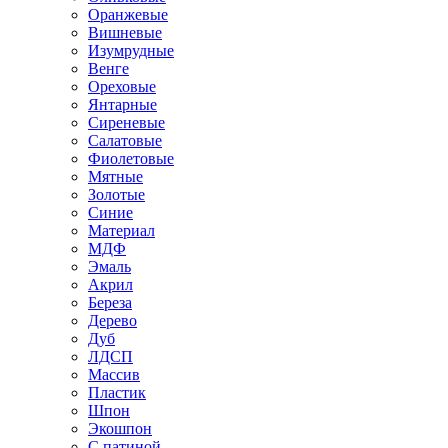
Оранжевые
Вишневые
Изумрудные
Венге
Ореховые
Янтарные
Сиреневые
Салатовые
Фиолетовые
Мятные
Золотые
Синие
Материал
МДФ
Эмаль
Акрил
Береза
Дерево
Дуб
ЛДСП
Массив
Пластик
Шпон
Экошпон
С патиной