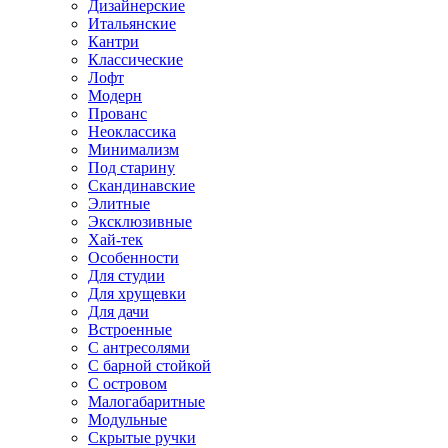
Дизайнерские
Итальянские
Кантри
Классические
Лофт
Модерн
Прованс
Неоклассика
Минимализм
Под старину
Скандинавские
Элитные
Эксклюзивные
Хай-тек
Особенности
Для студии
Для хрущевки
Для дачи
Встроенные
С антресолями
С барной стойкой
С островом
Малогабаритные
Модульные
Скрытые ручки