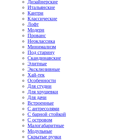
Дизайнерские
Итальянские
Кантри
Классические
Лофт
Модерн
Прованс
Неоклассика
Минимализм
Под старину
Скандинавские
Элитные
Эксклюзивные
Хай-тек
Особенности
Для студии
Для хрущевки
Для дачи
Встроенные
С антресолями
С барной стойкой
С островом
Малогабаритные
Модульные
Скрытые ручки